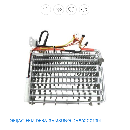
Brand:
Brand:
SAMSUNG
PANASONIC
GRIJAC FRIZIDERA SAMSUNG DA9600013N