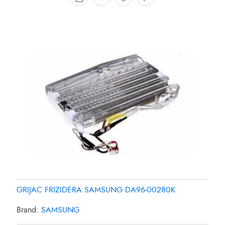
GRIJAC FRIZIDERA SAMSUNG DA96-00280K
Brand:
SAMSUNG
GRIJAC FRIZIDERA 27W SAMSUNG DA4700038B
GRIJAC FRIZIDERA 35W PANASONIC CNR-435561