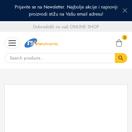
Prijavite se na Newsletter. Najbolje akcije i najnoviji
proizvodi stižu na Vašu email adresu!
Dobrodošli na naš ONLINE SHOP
Search
0
for: