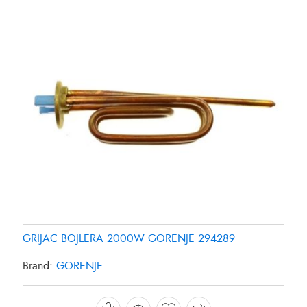
GRIJAC BOJLERA 2000W GORENJE 294289
GRIJAC FRIZIDERA SAMSUNG DA9600013Y
GRIJAC FRIZIDERA SAMSUNG DA96-00280K
Brand:
GORENJE
Brand:
Brand:
SAMSUNG
SAMSUNG