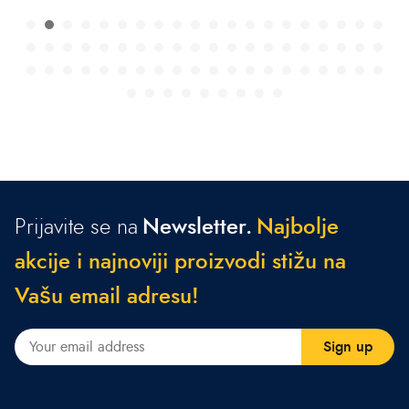
Prijavite se na
Newsletter.
N
a
j
b
o
l
j
e
a
k
c
i
j
e
i
n
a
j
n
o
v
i
j
i
p
r
o
i
z
v
o
d
i
s
t
i
ž
u
n
a
V
a
š
u
e
m
a
i
l
a
d
r
e
s
u
!