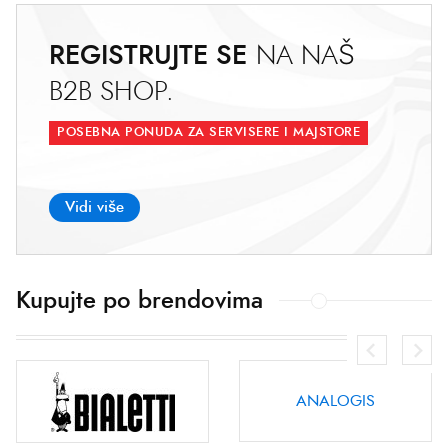
REGISTRUJTE SE
N
A
N
A
Š
B
2
B
S
H
O
P
.
POSEBNA PONUDA ZA SERVISERE I MAJSTORE
Vidi više
Kupujte po brendovima
ANALOGIS