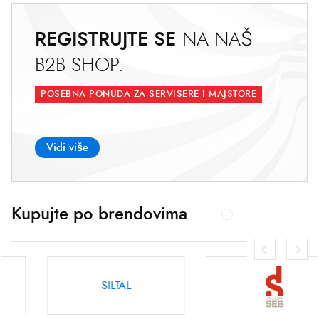
REGISTRUJTE SE
N
A
N
A
Š
B
2
B
S
H
O
P
.
POSEBNA PONUDA ZA SERVISERE I MAJSTORE
Vidi više
Kupujte po brendovima