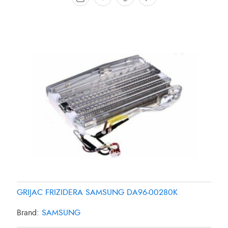
GRIJAC FRIZIDERA SAMSUNG DA96-00280K
Brand:
SAMSUNG
GRIJAC FRIZIDERA 27W SAMSUNG DA4700038B
GRIJAC FRIZIDERA 35W PANASONIC CNR-435561