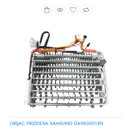
Brand:
Brand:
SAMSUNG
PANASONIC
GRIJAC FRIZIDERA SAMSUNG DA9600013N