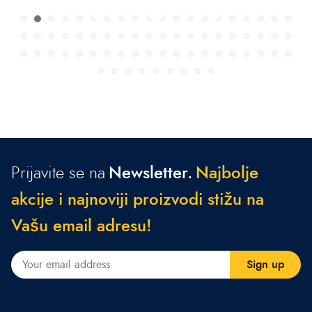
Prijavite se na
Newsletter.
N
a
j
b
o
l
j
e
a
k
c
i
j
e
i
n
a
j
n
o
v
i
j
i
p
r
o
i
z
v
o
d
i
s
t
i
ž
u
n
a
V
a
š
u
e
m
a
i
l
a
d
r
e
s
u
!