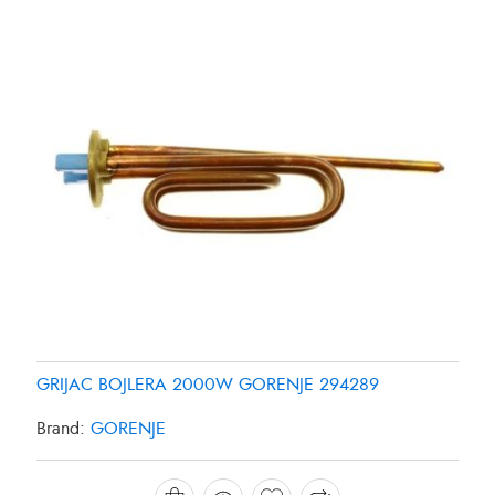
GRIJAC BOJLERA 2000W GORENJE 294289
GRIJAC FRIZIDERA SAMSUNG DA9600013Y
GRIJAC FRIZIDERA SAMSUNG DA96-00280K
Brand:
GORENJE
Brand:
Brand:
SAMSUNG
SAMSUNG