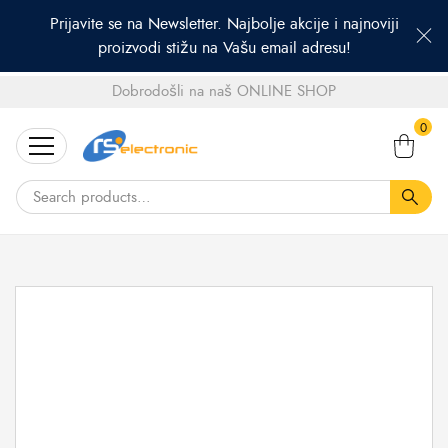
Prijavite se na Newsletter. Najbolje akcije i najnoviji
proizvodi stižu na Vašu email adresu!
Dobrodošli na naš ONLINE SHOP
Search
0
for: