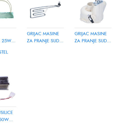
GRIJAC MASINE
GRIJAC MASINE
ASINE
A 25W
ZA PRANJE SUDJA
ZA PRANJE SUDJA
E SUDJA
1950W
1800W MIDEA
STEL
7
NDY
CANDY/HOOVER
17476000007431
HOOVER
9120013
SILICE
750W