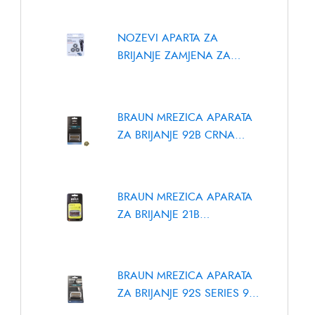
NOZEVI APARTA ZA
BRIJANJE ZAMJENA ZA
SH50, SH70, SH90
BRAUN MREZICA APARATA
ZA BRIJANJE 92B CRNA
COMBIPACK
BRAUN MREZICA APARATA
POSUDA ZA
POSU
ZA BRIJANJE 21B
MLIJEKO
MLIJE
COMBIPACK SERIES 3
ELECTROLUX /
6764
Brand:
AEG
,
Brand
AEG 4055251716
ELECTROLUX
BRAUN MREZICA APARATA
ZA BRIJANJE 92S SERIES 9
KP92S