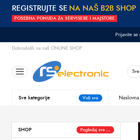
REGISTRUJTE SE
N
A
N
A
Š
B
2
B
S
H
O
P
POSEBNA PONUDA ZA SERVISERE I MAJSTORE
Prijavite se
Dobrodošli na naš ONLINE SHOP
Search
for:
Naslovna
Sve kategorije
Vidi sve
SHOP
Pogledaj sve