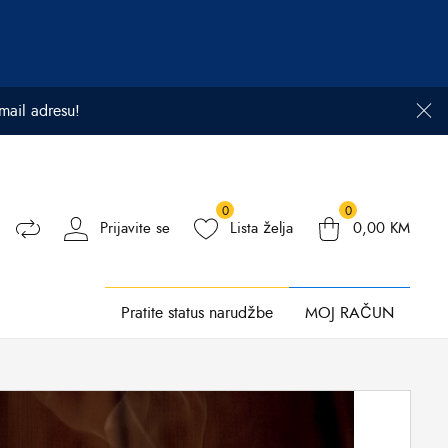
email adresu!
0
0
Prijavite se
Lista želja
0,00
KM
Pratite status narudžbe
MOJ RAČUN