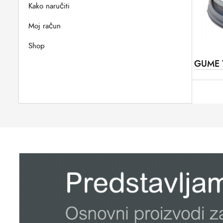
Kako naručiti
Moj račun
Shop
GUME 