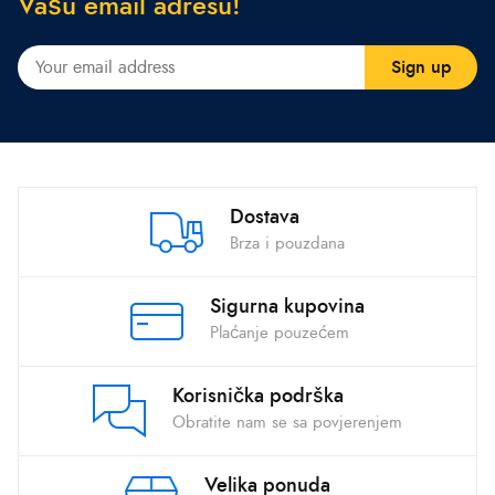
V
a
š
u
e
m
a
i
l
a
d
r
e
s
u
!
Dostava
Brza i pouzdana
Sigurna kupovina
Plaćanje pouzećem
Korisnička podrška
Obratite nam se sa povjerenjem
Velika ponuda