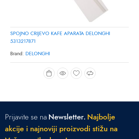
SPOJNO CRIJEVO KAFE APARATA DELONGHI
5313217871
Brand:
DELONGHI
Prijavite se na
Newsletter.
N
a
j
b
o
l
j
e
a
k
c
i
j
e
i
n
a
j
n
o
v
i
j
i
p
r
o
i
z
v
o
d
i
s
t
i
ž
u
n
a