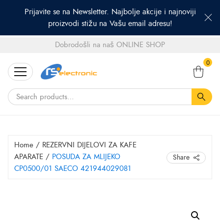
Prijavite se na Newsletter. Najbolje akcije i najnoviji
proizvodi stižu na Vašu email adresu!
Dobrodošli na naš ONLINE SHOP
Search
0
for:
Home
/
REZERVNI DIJELOVI ZA KAFE
APARATE
/
POSUDA ZA MLIJEKO
Share
CP0500/01 SAECO 421944029081