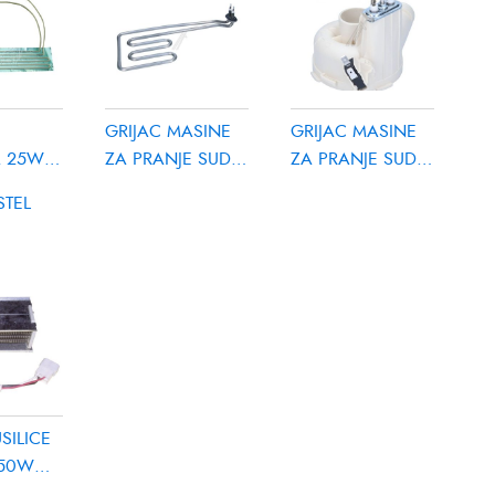
GRIJAC MASINE
GRIJAC MASINE
ASINE
A 25W
ZA PRANJE SUDJA
ZA PRANJE SUDJA
E SUDJA
1950W
1800W MIDEA
STEL
7
NDY
CANDY/HOOVER
17476000007431
HOOVER
9120013
SILICE
750W