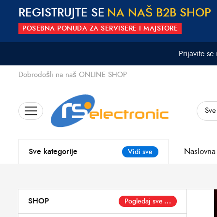
REGISTRUJTE SE
N
A
N
A
Š
B
2
B
S
H
O
P
POSEBNA PONUDA ZA SERVISERE I MAJSTORE
Prijavite se
Dobrodošli na naš ONLINE SHOP
Search
for:
Naslovna
Sve kategorije
Vidi sve
SHOP
Pogledaj sve