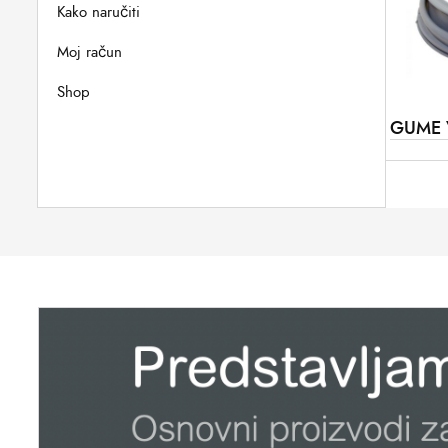
Kako naručiti
Moj račun
Shop
GUME 