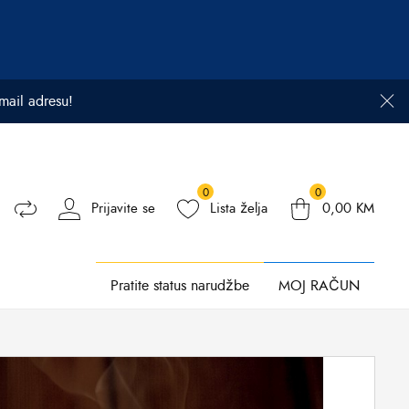
email adresu!
0
0
Prijavite se
Lista želja
0,00
KM
Pratite status narudžbe
MOJ RAČUN