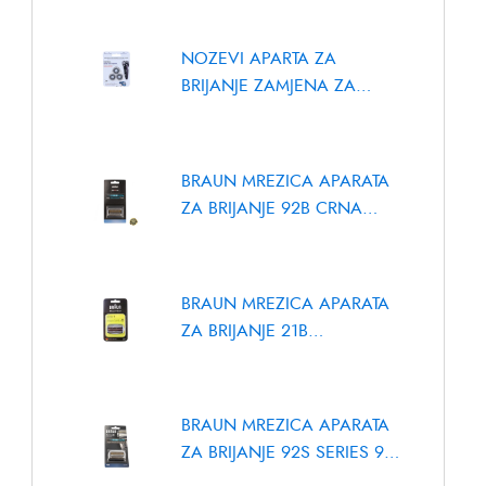
NOZEVI APARTA ZA
BRIJANJE ZAMJENA ZA
SH50, SH70, SH90
BRAUN MREZICA APARATA
ZA BRIJANJE 92B CRNA
COMBIPACK
BRAUN MREZICA APARATA
POSUDA ZA
POSU
ZA BRIJANJE 21B
MLIJEKO
MLIJE
COMBIPACK SERIES 3
ELECTROLUX /
6764
Brand:
AEG
,
Brand
AEG 4055251716
ELECTROLUX
BRAUN MREZICA APARATA
ZA BRIJANJE 92S SERIES 9
KP92S