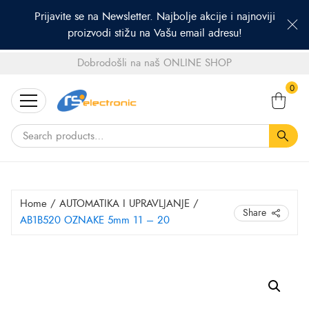
Prijavite se na Newsletter. Najbolje akcije i najnoviji
proizvodi stižu na Vašu email adresu!
Dobrodošli na naš ONLINE SHOP
Search
0
for:
Home
/
AUTOMATIKA I UPRAVLJANJE
/
Share
AB1B520 OZNAKE 5mm 11 – 20