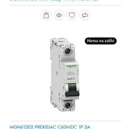
Nema na zalihi
MGN61502 PREKIDAC C60H-DC 1P 2A