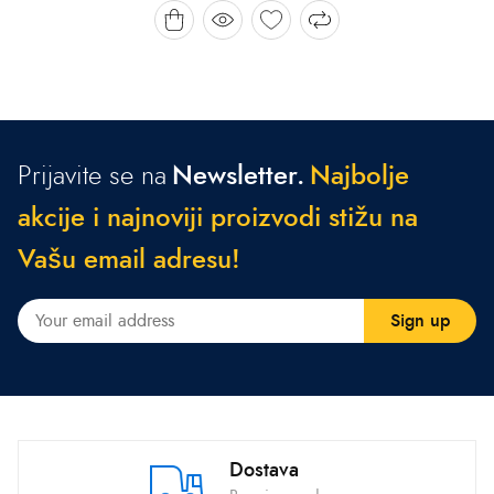
Prijavite se na
Newsletter.
N
a
j
b
o
l
j
e
a
k
c
i
j
e
i
n
a
j
n
o
v
i
j
i
p
r
o
i
z
v
o
d
i
s
t
i
ž
u
n
a
V
a
š
u
e
m
a
i
l
a
d
r
e
s
u
!
Dostava