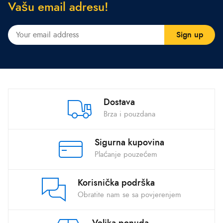
V
a
š
u
e
m
a
i
l
a
d
r
e
s
u
!
Dostava
Brza i pouzdana
Sigurna kupovina
Plaćanje pouzećem
Korisnička podrška
Obratite nam se sa povjerenjem