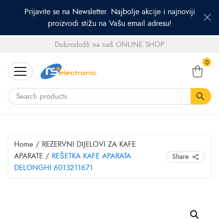
Prijavite se na Newsletter. Najbolje akcije i najnoviji
proizvodi stižu na Vašu email adresu!
Dobrodošli na naš ONLINE SHOP
Search
0
for:
Home
/
REZERVNI DIJELOVI ZA KAFE
APARATE
/
REŠETKA KAFE APARATA
Share
DELONGHI 6013211671