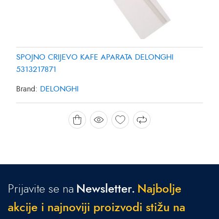
SPOJNO CRIJEVO KAFE APARATA DELONGHI
5313217871
Brand:
DELONGHI
Prijavite se na
Newsletter.
N
a
j
b
o
l
j
e
a
k
c
i
j
e
i
n
a
j
n
o
v
i
j
i
p
r
o
i
z
v
o
d
i
s
t
i
ž
u
n
a