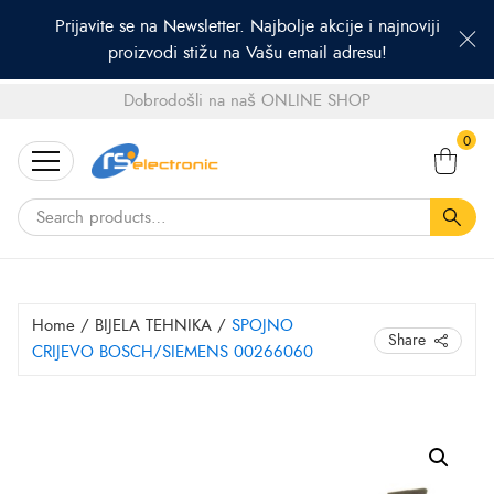
Prijavite se na Newsletter. Najbolje akcije i najnoviji
proizvodi stižu na Vašu email adresu!
Dobrodošli na naš ONLINE SHOP
Search
0
for:
Home
/
BIJELA TEHNIKA
/
SPOJNO
Share
CRIJEVO BOSCH/SIEMENS 00266060