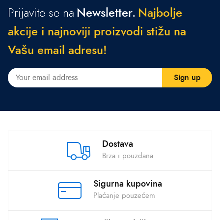
Prijavite se na
Newsletter.
N
a
j
b
o
l
j
e
a
k
c
i
j
e
i
n
a
j
n
o
v
i
j
i
p
r
o
i
z
v
o
d
i
s
t
i
ž
u
n
a
V
a
š
u
e
m
a
i
l
a
d
r
e
s
u
!
Dostava
Brza i pouzdana
Sigurna kupovina
Plaćanje pouzećem