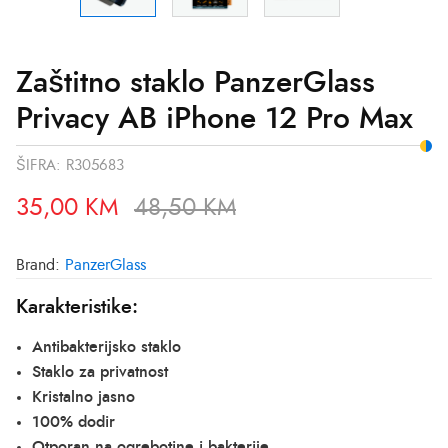
Zaštitno staklo PanzerGlass
Privacy AB iPhone 12 Pro Max
ŠIFRA:
R305683
35,00
KM
48,50
KM
Brand:
PanzerGlass
Karakteristike:
Antibakterijsko staklo
Staklo za privatnost
Kristalno jasno
100% dodir
Otporan na ogrebotine i bakterije