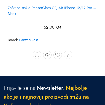
Zaštitno staklo PanzerGlass CF, AB iPhone 12/12 Pro –
Black
52,00
KM
Brand:
PanzerGlass
Prijavite se na
Newsletter.
N
a
j
b
o
l
j
e
a
k
c
i
j
e
i
n
a
j
n
o
v
i
j
i
p
r
o
i
z
v
o
d
i
s
t
i
ž
u
n
a