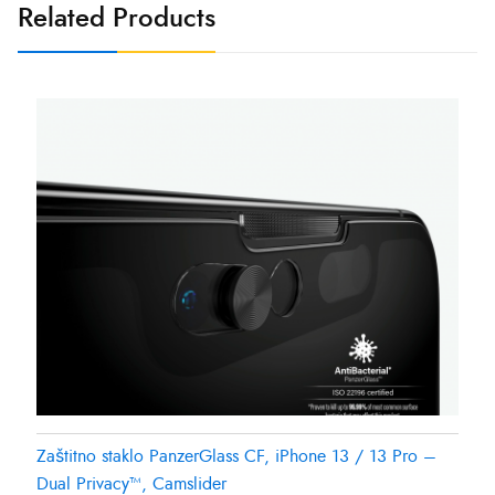
Related Products
Zaštitno staklo PanzerGlass CF, iPhone 13 / 13 Pro –
Dual Privacy™, Camslider