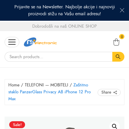
Prijavite se na Newsletter. Najbolje akcije i najnoviji
proizvodi stižu na Vašu email adresu!
Dobrodošli na naš ONLINE SHOP
Search
0
for:
Home
/
TELEFONI — MOBITELI
/
Zaštitno
staklo PanzerGlass Privacy AB iPhone 12 Pro
Share
Max
Zaštitno
Sale!
staklo