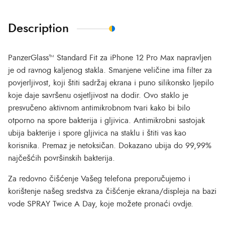
Description
PanzerGlass™ Standard Fit za iPhone 12 Pro Max napravljen
je od ravnog kaljenog stakla.
Smanjene veličine ima filter za
povjerljivost, koji štiti sadržaj ekrana i puno silikonsko ljepilo
koje daje savršenu osjetljivost na dodir. Ovo staklo je
presvučeno aktivnom antimikrobnom tvari kako bi bilo
otporno na spore bakterija i gljivica. Antimikrobni sastojak
ubija bakterije i spore gljivica na staklu i štiti vas kao
korisnika. Premaz je netoksičan. Dokazano ubija do 99,99%
najčešćih površinskih bakterija.
Za redovno čišćenje Vašeg telefona preporučujemo i
korištenje našeg sredstva za čišćenje ekrana/displeja na bazi
vode SPRAY Twice A Day, koje možete pronaći ovdje.