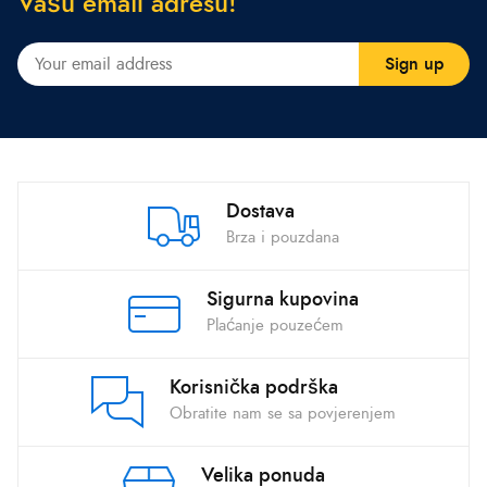
V
a
š
u
e
m
a
i
l
a
d
r
e
s
u
!
Dostava
Brza i pouzdana
Sigurna kupovina
Plaćanje pouzećem
Korisnička podrška
Obratite nam se sa povjerenjem
Velika ponuda