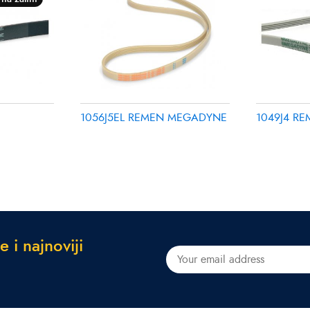
1056J5EL REMEN MEGADYNE
1049J4 R
e
i
n
a
j
n
o
v
i
j
i