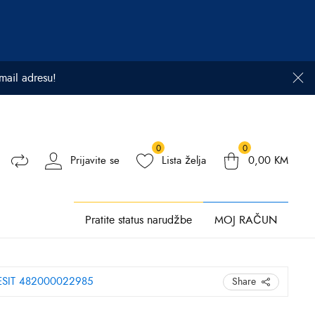
email adresu!
0
0
Prijavite se
Lista želja
0,00
KM
Pratite status narudžbe
MOJ RAČUN
SIT 482000022985
Share