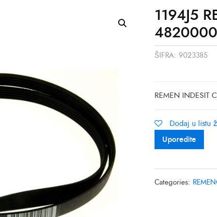
1194J5 
4820000
ŠIFRA:
9023385
REMEN INDESIT 
Dodaj u listu ž
Uporedite
Categories:
REMEN