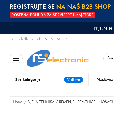
REGISTRUJTE SE
N
A
N
A
Š
B
2
B
S
H
O
P
POSEBNA PONUDA ZA SERVISERE I MAJSTORE
Prijavite se
Dobrodošli na naš ONLINE SHOP
Search
for:
Naslovna
Sve kategorije
Vidi sve
Home
/
BIJELA TEHNIKA
/
REMENJE - REMENICE - NOSACI 