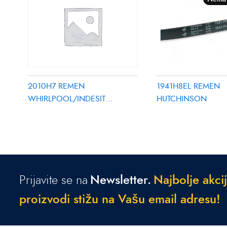
1941H8EL REMEN
2010H7 REMEN
HUTCHINSON
WHIRLPOOL/INDESIT
480112101469
Prijavite se na
Newsletter.
N
a
j
b
o
l
j
e
a
k
c
i
j
p
r
o
i
z
v
o
d
i
s
t
i
ž
u
n
a
V
a
š
u
e
m
a
i
l
a
d
r
e
s
u
!