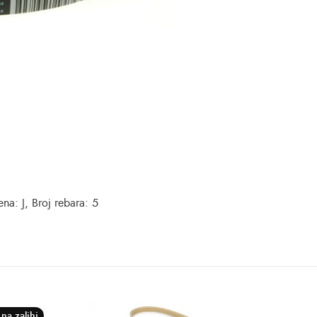
na: J, Broj rebara: 5
na zalihi