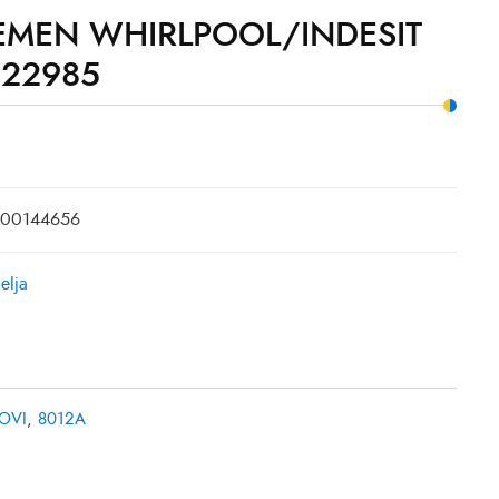
REMEN WHIRLPOOL/INDESIT
22985
C00144656
elja
OVI
,
8012A