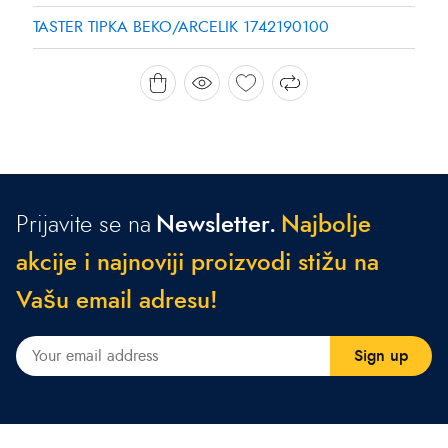
TASTER TIPKA BEKO/ARCELIK 1742190100
Prijavite se na
Newsletter.
N
a
j
b
o
l
j
e
a
k
c
i
j
e
i
n
a
j
n
o
v
i
j
i
p
r
o
i
z
v
o
d
i
s
t
i
ž
u
n
a
V
a
š
u
e
m
a
i
l
a
d
r
e
s
u
!