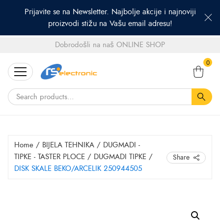
Prijavite se na Newsletter. Najbolje akcije i najnoviji
proizvodi stižu na Vašu email adresu!
Dobrodošli na naš ONLINE SHOP
Search
0
for:
Home
/
BIJELA TEHNIKA
/
DUGMADI -
TIPKE - TASTER PLOCE
/
DUGMADI TIPKE
/
Share
DISK SKALE BEKO/ARCELIK 250944505