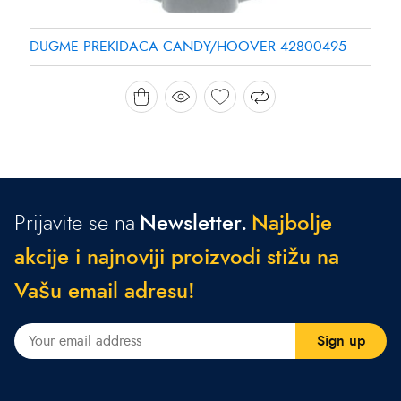
DUGME PREKIDACA CANDY/HOOVER 42800495
Prijavite se na
Newsletter.
N
a
j
b
o
l
j
e
a
k
c
i
j
e
i
n
a
j
n
o
v
i
j
i
p
r
o
i
z
v
o
d
i
s
t
i
ž
u
n
a
V
a
š
u
e
m
a
i
l
a
d
r
e
s
u
!