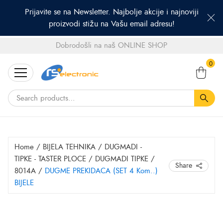
Prijavite se na Newsletter. Najbolje akcije i najnoviji
proizvodi stižu na Vašu email adresu!
Dobrodošli na naš ONLINE SHOP
Search
0
for:
Home
/
BIJELA TEHNIKA
/
DUGMADI -
TIPKE - TASTER PLOCE
/
DUGMADI TIPKE
/
Share
8014A
/
DUGME PREKIDACA (SET 4 Kom..)
BIJELE