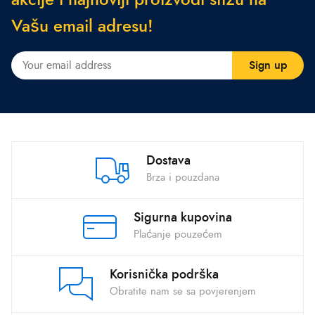
V
a
š
u
e
m
a
i
l
a
d
r
e
s
u
!
Dostava
Brza i pouzdana
Sigurna kupovina
Plaćanje pouzećem
Korisnička podrška
Obratite nam se sa povjerenjem