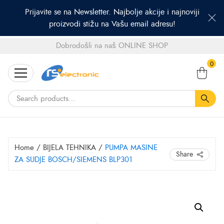
Prijavite se na Newsletter. Najbolje akcije i najnoviji
proizvodi stižu na Vašu email adresu!
Dobrodošli na naš ONLINE SHOP
Search
0
for:
Home
/
BIJELA TEHNIKA
/
PUMPA MASINE
Share
ZA SUDJE BOSCH/SIEMENS BLP301