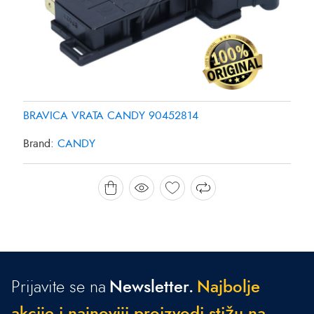
BRAVICA VRATA CANDY 90452814
Brand:
CANDY
Prijavite se na
Newsletter.
N
a
j
b
o
l
j
e
a
k
c
i
j
e
i
n
a
j
n
o
v
i
j
i
p
r
o
i
z
v
o
d
i
s
t
i
ž
u
n
a