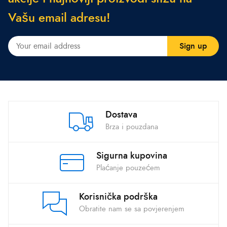
V
a
š
u
e
m
a
i
l
a
d
r
e
s
u
!
Dostava
Brza i pouzdana
Sigurna kupovina
Plaćanje pouzećem
Korisnička podrška
Obratite nam se sa povjerenjem