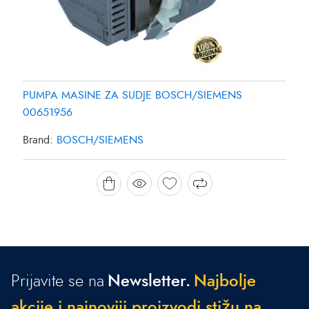
PUMPA MASINE ZA SUDJE BOSCH/SIEMENS
00651956
Brand:
BOSCH/SIEMENS
Prijavite se na
Newsletter.
N
a
j
b
o
l
j
e
a
k
c
i
j
e
i
n
a
j
n
o
v
i
j
i
p
r
o
i
z
v
o
d
i
s
t
i
ž
u
n
a