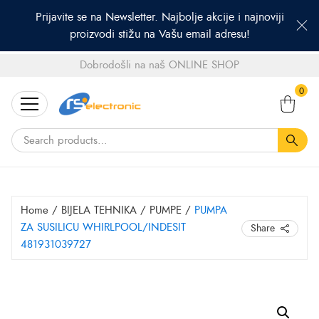
Prijavite se na Newsletter. Najbolje akcije i najnoviji
proizvodi stižu na Vašu email adresu!
Dobrodošli na naš ONLINE SHOP
Search
0
for:
Home
/
BIJELA TEHNIKA
/
PUMPE
/
PUMPA
ZA SUSILICU WHIRLPOOL/INDESIT
Share
481931039727