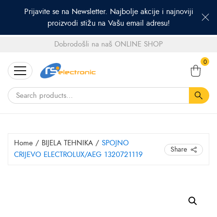
Prijavite se na Newsletter. Najbolje akcije i najnoviji
proizvodi stižu na Vašu email adresu!
Dobrodošli na naš ONLINE SHOP
Search
0
for:
Home
/
BIJELA TEHNIKA
/
SPOJNO
Share
CRIJEVO ELECTROLUX/AEG 1320721119