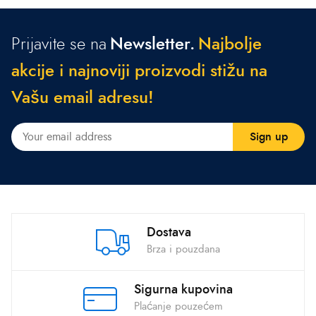
Prijavite se na
Newsletter.
N
a
j
b
o
l
j
e
a
k
c
i
j
e
i
n
a
j
n
o
v
i
j
i
p
r
o
i
z
v
o
d
i
s
t
i
ž
u
n
a
V
a
š
u
e
m
a
i
l
a
d
r
e
s
u
!
Dostava
Brza i pouzdana
Sigurna kupovina
Plaćanje pouzećem