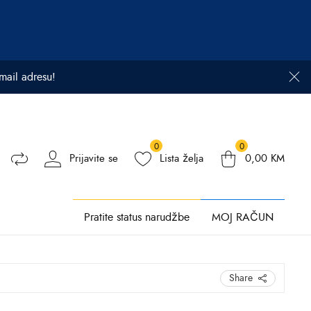
email adresu!
0
0
Prijavite se
Lista želja
0,00
KM
Pratite status narudžbe
MOJ RAČUN
Share