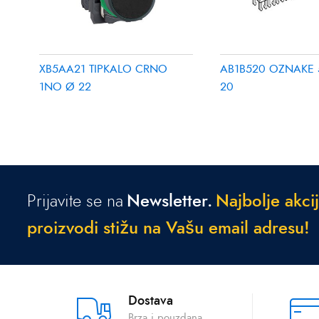
XB5AA21 TIPKALO CRNO
AB1B520 OZNAKE 
1NO Ø 22
20
Prijavite se na
Newsletter.
N
a
j
b
o
l
j
e
a
k
c
i
j
p
r
o
i
z
v
o
d
i
s
t
i
ž
u
n
a
V
a
š
u
e
m
a
i
l
a
d
r
e
s
u
!
Dostava
Brza i pouzdana