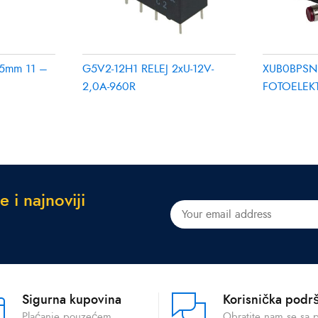
5mm 11 –
G5V2-12H1 RELEJ 2xU-12V-
XUB0BPSN
2,0A-960R
FOTOELEK
PNP M18 
e
i
n
a
j
n
o
v
i
j
i
Sigurna kupovina
Korisnička podr
Plaćanje pouzećem
Obratite nam se sa 