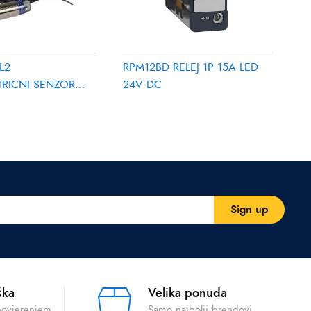
L2
RPM12BD RELEJ 1P 15A LED
TRICNI SENZOR
24V DC
12…24V DC
ška
Velika ponuda
povjerenjem
Samo najbolji brendovi