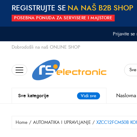
REGISTRUJTE SE
N
A
N
A
Š
B
2
B
S
H
O
P
POSEBNA PONUDA ZA SERVISERE I MAJSTORE
Prijavite se
Dobrodošli na naš ONLINE SHOP
Search
for:
Naslovna
Sve kategorije
Vidi sve
Home
/
AUTOMATIKA I UPRAVLJANJE
/
XZCC12FCM50B KON