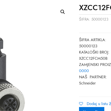
XZCC12F
ŠIFRA:
50000123
ŠIFRA ARTIKLA:
50000123
KATALOŠKI BROJ:
XZCC12FCM50B
ZAMJENSKI PROI
0000
NAŠ PARTNER:
Schneider
Dodaj u listu ž