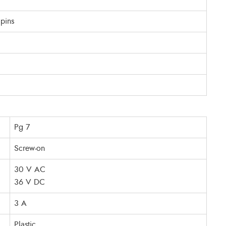
pins
Pg 7
Screw-on
30 V AC
36 V DC
3 A
Plastic