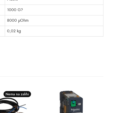
1000 G?
8000 µOhm
0,02 kg
Nema na zalihi