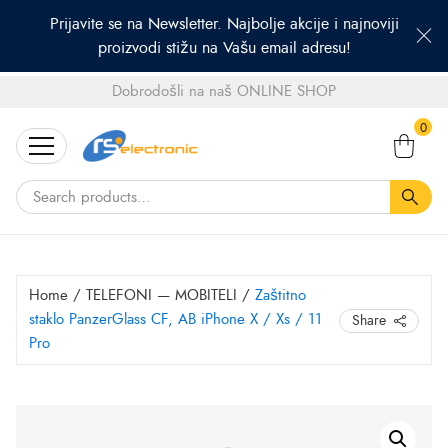
Prijavite se na Newsletter. Najbolje akcije i najnoviji
proizvodi stižu na Vašu email adresu!
Dobrodošli na naš ONLINE SHOP
Search
0
for:
Home
/
TELEFONI — MOBITELI
/
Zaštitno
staklo PanzerGlass CF, AB iPhone X / Xs / 11
Share
Pro
Zaštitno
staklo