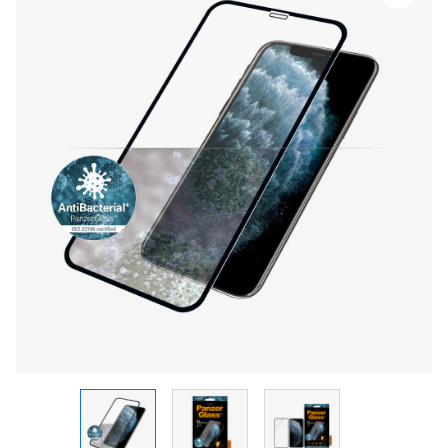
PanzerGlass
CF,
AB
iPhone
X
/
Xs
/
11
Pro
quantity