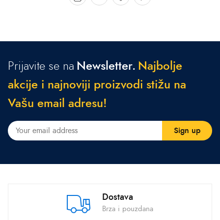
Prijavite se na
Newsletter.
N
a
j
b
o
l
j
e
a
k
c
i
j
e
i
n
a
j
n
o
v
i
j
i
p
r
o
i
z
v
o
d
i
s
t
i
ž
u
n
a
V
a
š
u
e
m
a
i
l
a
d
r
e
s
u
!
Dostava
Brza i pouzdana