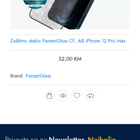
Zaštitno staklo PanzerGlass CF, AB iPhone 12 Pro Max
52,00
KM
Brand:
PanzerGlass
Prijavite se na
Newsletter.
N
a
j
b
o
l
j
e