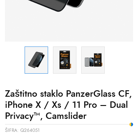
Camslider
quantity
Zaštitno staklo PanzerGlass CF,
iPhone X / Xs / 11 Pro – Dual
Privacy™, Camslider
ŠIFRA:
Q264051