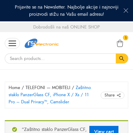
Prijavite se na Newsletter. Najbolje akcije i najnoviji
proizvodi stižu na Vašu email adresu!
Dobrodošli na naš ONLINE SHOP
Search
1
for:
Home
/
TELEFONI — MOBITELI
/
Zaštitno
staklo PanzerGlass CF, iPhone X / Xs / 11
Share
Pro – Dual Privacy™, Camslider
“Zaštitno staklo PanzerGlass CF,
View cart