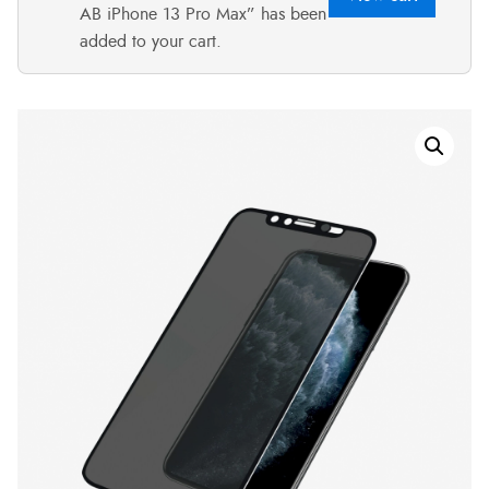
AB iPhone 13 Pro Max” has been
added to your cart.
Zaštitno
staklo
PanzerGlass
CF,
iPhone
X
/
Xs
/
11
Pro
–
Dual
Privacy™,