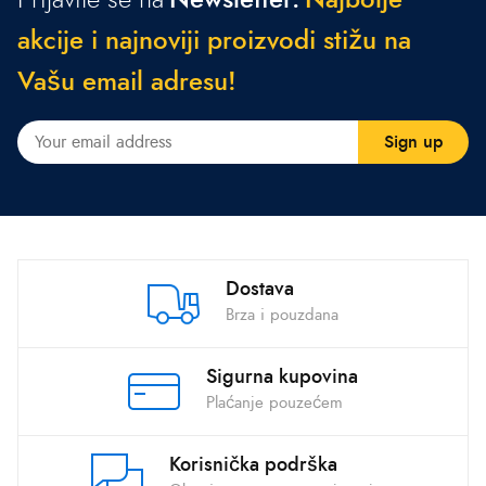
a
k
c
i
j
e
i
n
a
j
n
o
v
i
j
i
p
r
o
i
z
v
o
d
i
s
t
i
ž
u
n
a
V
a
š
u
e
m
a
i
l
a
d
r
e
s
u
!
Dostava
Brza i pouzdana
Sigurna kupovina
Plaćanje pouzećem
Korisnička podrška