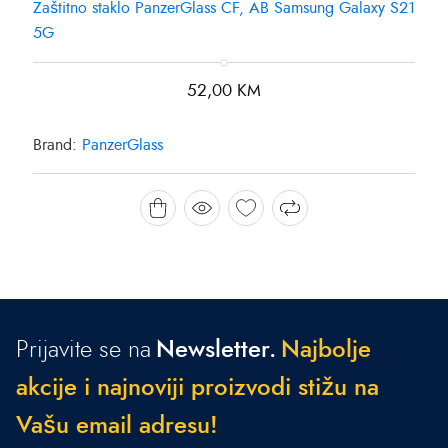
Zaštitno staklo PanzerGlass CF, AB Samsung Galaxy S21
5G
52,00
KM
Brand:
PanzerGlass
Prijavite se na
Newsletter.
N
a
j
b
o
l
j
e
a
k
c
i
j
e
i
n
a
j
n
o
v
i
j
i
p
r
o
i
z
v
o
d
i
s
t
i
ž
u
n
a
V
a
š
u
e
m
a
i
l
a
d
r
e
s
u
!