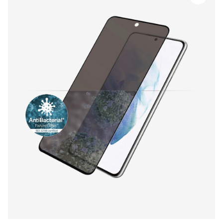
PanzerGlass
Privacy
CF
Samsung
Galaxy
S21+
5G
quantity