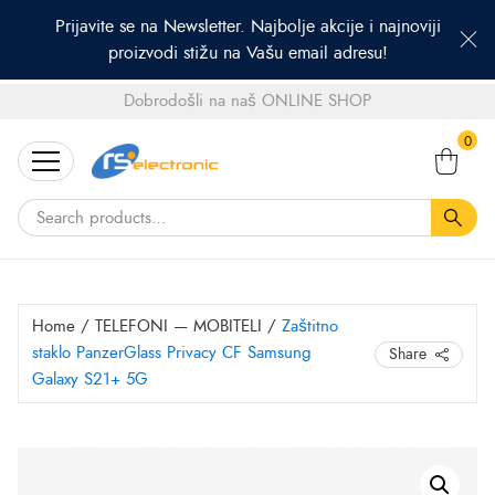
Prijavite se na Newsletter. Najbolje akcije i najnoviji
proizvodi stižu na Vašu email adresu!
Dobrodošli na naš ONLINE SHOP
Search
0
for:
Home
/
TELEFONI — MOBITELI
/
Zaštitno
staklo PanzerGlass Privacy CF Samsung
Share
Galaxy S21+ 5G
Zaštitno
staklo