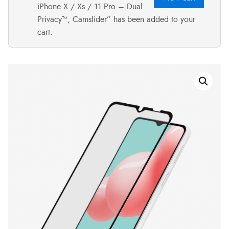
iPhone X / Xs / 11 Pro – Dual
Privacy™, Camslider” has been added to your
cart.
Zaštitno
staklo
PanzerGlass
CF
Samsung
Galaxy
A32
5G
quantity