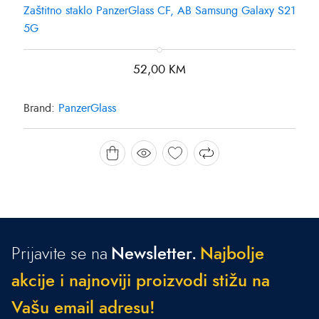
Zaštitno staklo PanzerGlass CF, AB Samsung Galaxy S21
5G
52,00
KM
Brand:
PanzerGlass
Prijavite se na
Newsletter.
N
a
j
b
o
l
j
e
a
k
c
i
j
e
i
n
a
j
n
o
v
i
j
i
p
r
o
i
z
v
o
d
i
s
t
i
ž
u
n
a
V
a
š
u
e
m
a
i
l
a
d
r
e
s
u
!