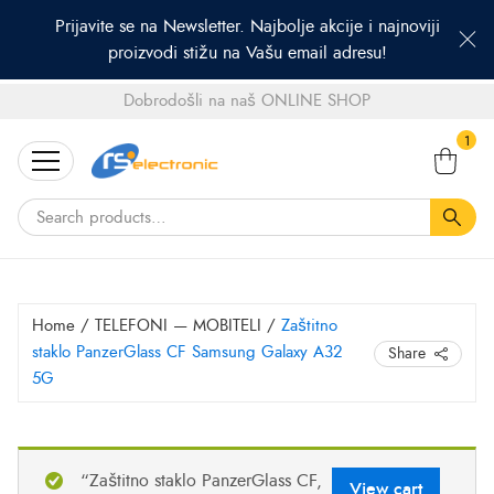
Prijavite se na Newsletter. Najbolje akcije i najnoviji
proizvodi stižu na Vašu email adresu!
Dobrodošli na naš ONLINE SHOP
Search
1
for:
Home
/
TELEFONI — MOBITELI
/
Zaštitno
staklo PanzerGlass CF Samsung Galaxy A32
Share
5G
“Zaštitno staklo PanzerGlass CF,
View cart