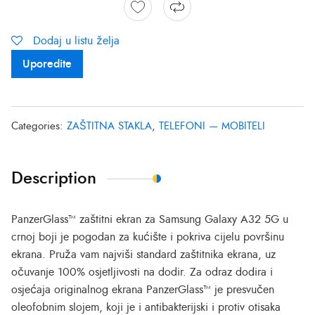
Dodaj u listu želja
Uporedite
Categories:
ZAŠTITNA STAKLA
,
TELEFONI — MOBITELI
Description
PanzerGlass™ zaštitni ekran za Samsung Galaxy A32 5G u
crnoj boji je pogodan za kućište i pokriva cijelu površinu
ekrana. Pruža vam najviši standard zaštitnika ekrana, uz
očuvanje 100% osjetljivosti na dodir. Za odraz dodira i
osjećaja originalnog ekrana PanzerGlass™ je presvučen
oleofobnim slojem, koji je i antibakterijski i protiv otisaka