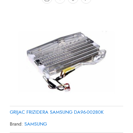
GRIJAC FRIZIDERA SAMSUNG DA96-00280K
Brand:
SAMSUNG
GRIJAC FRIZIDERA 27W SAMSUNG DA4700038B
GRIJAC FRIZIDERA 35W PANASONIC CNR-435561