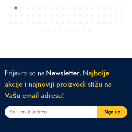
Prijavite se na
Newsletter.
N
a
j
b
o
l
j
e
a
k
c
i
j
e
i
n
a
j
n
o
v
i
j
i
p
r
o
i
z
v
o
d
i
s
t
i
ž
u
n
a
V
a
š
u
e
m
a
i
l
a
d
r
e
s
u
!