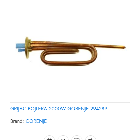
GRIJAC BOJLERA 2000W GORENJE 294289
GRIJAC FRIZIDERA SAMSUNG DA9600013Y
GRIJAC FRIZIDERA SAMSUNG DA96-00280K
Brand:
GORENJE
Brand:
Brand:
SAMSUNG
SAMSUNG