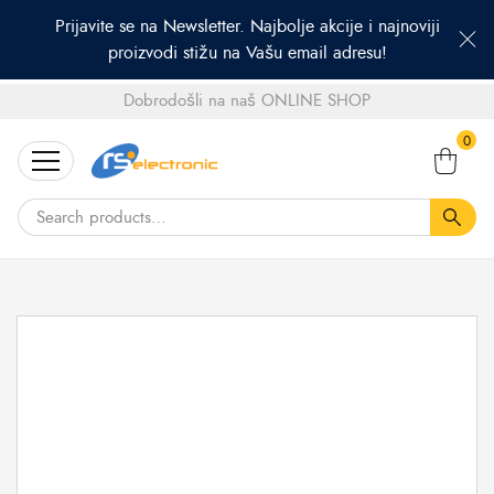
Prijavite se na Newsletter. Najbolje akcije i najnoviji
proizvodi stižu na Vašu email adresu!
Dobrodošli na naš ONLINE SHOP
Search
0
for: