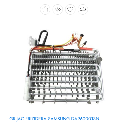
Brand:
Brand:
SAMSUNG
PANASONIC
GRIJAC FRIZIDERA SAMSUNG DA9600013N