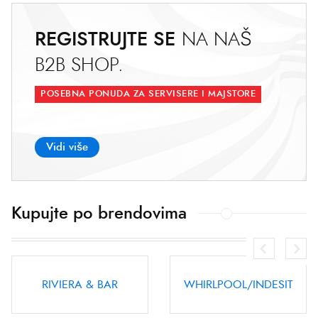
REGISTRUJTE SE
N
A
N
A
Š
B
2
B
S
H
O
P
.
POSEBNA PONUDA ZA SERVISERE I MAJSTORE
Vidi više
Kupujte po brendovima
WHIRLPOOL/INDESIT